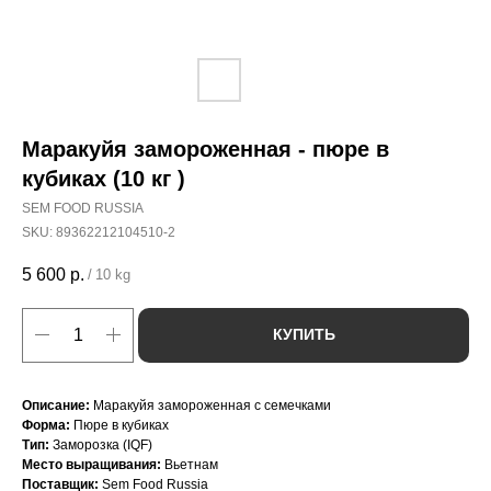
Маракуйя замороженная - пюре в
кубиках (10 кг )
SEM FOOD RUSSIA
SKU:
89362212104510-2
5 600
р.
/
10 kg
КУПИТЬ
Описание:
Маракуйя замороженная с семечками
Форма:
Пюре в кубиках
Тип:
Заморозка (IQF)
Место выращивания:
Вьетнам
Поставщик:
Sem Food Russia