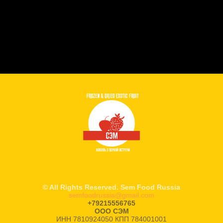
© All Rights Reserved. Sem Food Russia
semfoodrussia@gmail.com
+79215556765
ООО СЭМ
ИНН 7810924050 КПП 784001001